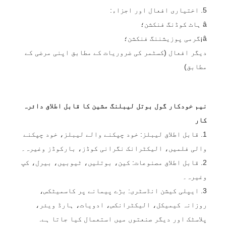
5. اختیاری افعال اور اجزاء:
â ہاٹ کوڈنگ فنکشن؛
â¡گرمی پوزیشننگ فنکشن؛
دیگر افعال (کسٹمر کی ضروریات کے مطابق اپنی مرضی کے
مطابق)
نیم خودکار گول بوتل لیبلنگ مشین کا قابل اطلاق دائرہ
کار
1. قابل اطلاق لیبلز: خود چپکنے والے لیبلز، خود چپکنے
والی فلمیں، الیکٹرانک نگرانی کوڈز، بارکوڈز وغیرہ۔
2. قابل اطلاق مصنوعات: کین، بوتلیں، ٹیوبیں، بیرل، کپ
وغیرہ۔
3. ایپلی کیشن انڈسٹری: بڑے پیمانے پر کاسمیٹکس،
روزانہ کیمیکل، الیکٹرانکس، ادویات، ہارڈ ویئر،
پلاسٹک اور دیگر صنعتوں میں استعمال کیا جاتا ہے.