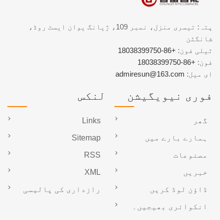
پتہ: تیسری منزل، نمبر 109، ژیانگ یوان ایسٹ روڈ،
شانگٹن
ٹیلی فون:
+86-18038399750
فون:
+86-18038399750
ای میل:
admiresun@163.com
فوری نیویگیشن
لنکس
گھر
Links
ہمارے بارے میں
Sitemap
مصنوعات
RSS
خبریں
XML
ڈاؤن لوڈ کریں
رازداری کی پالیسی
انکوائری بھیجیں۔