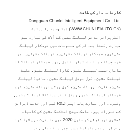
کارخانہ دار کی طاقت
Dongguan Chunlei Intelligent Equipment Co., Ltd.
(WWW.CHUNLEIAUTO.CN) ایک جدید ہائی ٹیک
انٹرپرائز ہے جو لیبلنگ مشین کے آلات کی تیاری میں
مہارت رکھتا ہے۔ اس کی مصنوعات میں خودکار لیبلنگ
مشینیں، خودکار لیبلنگ مشینیں، لیبلنگ مشینیں اور
خود چپکنے والے اسٹیکرز شامل ہیں۔ خودکار لیبلنگ کا
سامان جیسے لیبلنگ مشین، کارڈ لیبلنگ مشین، فلیٹ
لیبلنگ مشین، گول بوتل لیبلنگ مشین، سائیڈ لیبلنگ
مشین، فلیٹ لیبلنگ مشین، گول بوتل لیبلنگ مشین، نیم
خودکار لیبلنگ مشین، ریئل ٹائم پرنٹنگ لیبلنگ مشین،
وغیرہ۔ اور ہمارے پاس اپنی R&D ٹیم اور جدید ڈیزائن
کے تصورات ہیں۔ ماسک سپنج اسٹکنگ مشین کی کامیاب
تحقیق اور ترقی کو مارچ 2020 میں مارکیٹ میں لایا گیا
ہے، اور ہمیں مارکیٹ میں اچھی رائے ملی ہے۔