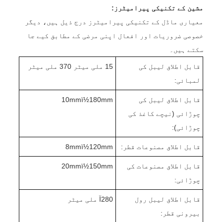
مشین کے تکنیکی پیرامیٹرز:
معیاری ماڈل کے تکنیکی پیرامیٹرز درج ذیل ہیں، دیگر
خصوصی ضروریات اور افعال اپنی مرضی کے مطابق کیے جا
سکتے ہیں۔
قابل اطلاق لیبل کی
15 ملی میٹر 370 ملی میٹر
لمبائی:
قابل اطلاق لیبل کی
10mmï½180mm
چوڑائی (نیچے کاغذ کی
چوڑائی):
قابل اطلاق مصنوعات قطر:
8mmï½120mm
قابل اطلاق مصنوعات کی
20mmï½150mm
چوڑائی:
قابل اطلاق لیبل رول
Ï280 ملی میٹر
بیرونی قطر: