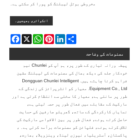
مخروطی بوتل لیبلنگ کو پورا کر سکتی ہے۔
انکوائری بھیجیں۔
Facebook
WhatsApp
X
Pinterest
LinkedIn
Share
مصنوعات کی وضاحت
پیشہ ورانہ تیاری کے طور پر، ہم آپ کو Chunlei نیم
خودکار جلد کی دیکھ بھال کی مصنوعات کی لیبلنگ مشین
فراہم کرنا چاہتے ہیں. Dongguan Chunlei Intelligent
Equipment Co., Ltd. معیار کو انٹرپرائز کی زندگی کے
طور پر مانتی ہے، معیار کا سختی سے انتظام کرتی ہے اور
مارکیٹ کے مقابلے میں فعال طور پر حصہ لیتی ہے،
نمایاں کارکردگی کے ساتھ، گھریلو صارفین کی حمایت
حاصل کرتے ہوئے، فعال طور پر بین الاقوامی مارکیٹ کی
تلاش کرتے ہوئے، فلپائن کو مصنوعات برآمد کرتی ہے۔ ،
پاکستان، آسٹریلیا، نیوزی لینڈ، وینزویلا، بھارت،