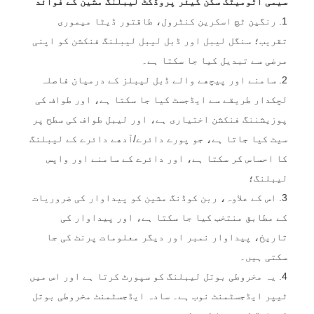
سیمی آٹومیٹک سکن کیئر پروڈکٹ لیبلنگ مشین کے فوائد
1. رنگین ٹچ اسکرین کنٹرول، طاقتور ڈیٹا میموری
تقریب؛ سنگل لیبل اور ڈبل لیبل لیبلنگ فنکشن کو اپنی
مرضی سے تبدیل کیا جا سکتا ہے۔
2. سامنے اور پیچھے والے ڈبل لیبلز کے درمیان فاصلہ
لچکدار طریقے سے ایڈجسٹ کیا جا سکتا ہے، اور طواف کی
پوزیشننگ فنکشن اختیاری ہے، اور لیبل طواف کی سطح پر
سیٹ کیا جاتا ہے، جو پورے دائرے/آدھے دائرے کے لیبلنگ
کا احساس کر سکتا ہے، اور دائرے کے سامنے اور واپس
لیبلنگ؛
3. اس کے علاوہ، ربن کوڈنگ مشین کو پیداوار کی ضروریات
کے مطابق منتخب کیا جا سکتا ہے، اور پیداوار کی
تاریخ، پیداوار نمبر اور دیگر معلومات پرنٹ کی جا
سکتی ہیں۔
4. یہ مخروطی بوتل لیبلنگ کو سپورٹ کرتا ہے اور اس میں
ٹیپر ایڈجسٹمنٹ نوب ہے۔ سادہ ایڈجسٹمنٹ مخروطی بوتل