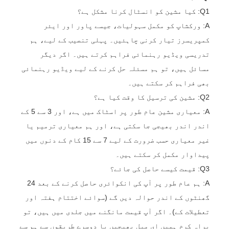
Q1: کیا مشین کو انسٹال کرنا مشکل ہے؟
A: ورکشاپ کو مکمل سہولیات، جیسے پاور اور ایئر
کمپریسرز تیار کرنی چاہئیں۔ پہلی تنصیب کے لیے، ہم
تدریسی ویڈیو رہنمائی فراہم کرتے ہیں۔ اگر دیگر
مسائل ہیں، تو ہم مسئلہ حل کرنے کے لیے ویڈیو رہنمائی
بھی فراہم کر سکتے ہیں۔
Q2: مشین کی ترسیل کا وقت کیا ہے؟
A: معیاری مشین عام طور پر اسٹاک میں ہے، اور 3 سے 5 کے
اندر اندر بھیجی جا سکتی ہے، اور ہم معیاری ترمیم یا
غیر معیاری حسب ضرورت کے لیے 7 سے 15 کام کے دنوں میں
پیداوار مکمل کر سکتے ہیں۔
Q3: قیمت کیسے حاصل کی جائے؟
A: ہم عام طور پر آپ کی انکوائری حاصل کرنے کے بعد 24
گھنٹوں کے اندر حوالہ دیں گے (سوائے اختتام ہفتہ اور
تعطیلات کے)۔ اگر آپ قیمت مانگنے میں جلدی میں ہیں، تو
براہ کرم ہمیں ای میل بھیجیں یا دوسرے طریقوں سے ہم سے