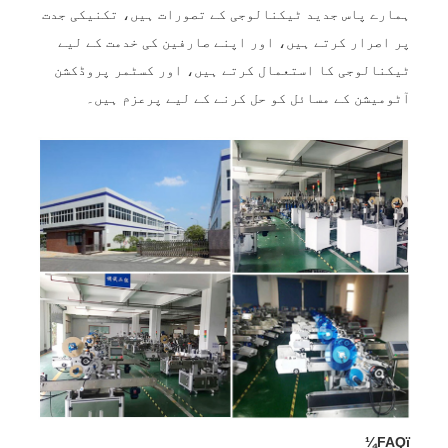
ہمارے پاس جدید ٹیکنالوجی کے تصورات ہیں، تکنیکی جدت
پر اصرار کرتے ہیں، اور اپنے صارفین کی خدمت کے لیے
ٹیکنالوجی کا استعمال کرتے ہیں، اور کسٹمر پروڈکشن
آٹومیشن کے مسائل کو حل کرنے کے لیے پرعزم ہیں۔
FAQï¼