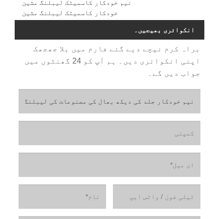
نیم خودکار کاسمیٹک لیبلنگ مشین
خودکار کاسمیٹک لیبلنگ مشین
انکوائری بھیجیں۔
براہ کرم نیچے دیے گئے فارم میں بلا جھجھک
اپنی انکوائری دیں۔ ہم آپ کو 24 گھنٹوں میں
جواب دیں گے۔