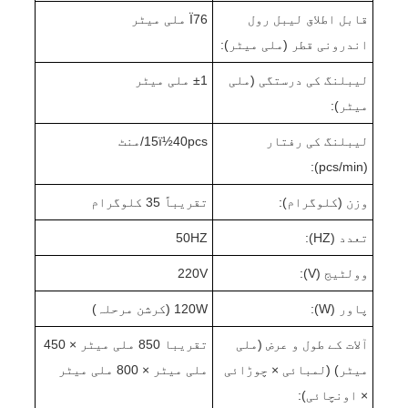
قابل اطلاق لیبل رول
Ï76 ملی میٹر
اندرونی قطر (ملی میٹر):
لیبلنگ کی درستگی (ملی
±1 ملی میٹر
میٹر):
لیبلنگ کی رفتار
15ï½40pcs/منٹ
(pcs/min):
وزن (کلوگرام):
تقریباً 35 کلوگرام
تعدد (HZ):
50HZ
وولٹیج (V):
220V
پاور (W):
120W (کرشن مرحلہ)
آلات کے طول و عرض (ملی
تقریبا 850 ملی میٹر × 450
میٹر) (لمبائی × چوڑائی
ملی میٹر × 800 ملی میٹر
× اونچائی):