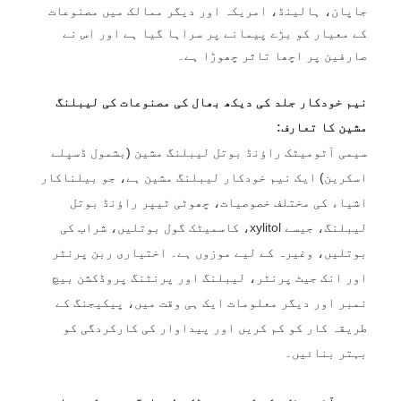
جاپان، ہالینڈ، امریکہ اور دیگر ممالک میں مصنوعات
کے معیار کو بڑے پیمانے پر سراہا گیا ہے اور اس نے
صارفین پر اچھا تاثر چھوڑا ہے۔
نیم خودکار جلد کی دیکھ بھال کی مصنوعات کی لیبلنگ
مشین کا تعارف:
سیمی آٹومیٹک راؤنڈ بوتل لیبلنگ مشین (بشمول ڈسپلے
اسکرین) ایک نیم خودکار لیبلنگ مشین ہے، جو بیلناکار
اشیاء کی مختلف خصوصیات، چھوٹی ٹیپر راؤنڈ بوتل
لیبلنگ، جیسے xylitol، کاسمیٹک گول بوتلیں، شراب کی
بوتلیں، وغیرہ کے لیے موزوں ہے۔ اختیاری ربن پرنٹر
اور انک جیٹ پرنٹر، لیبلنگ اور پرنٹنگ پروڈکشن بیچ
نمبر اور دیگر معلومات ایک ہی وقت میں، پیکیجنگ کے
طریقہ کار کو کم کریں اور پیداوار کی کارکردگی کو
بہتر بنائیں۔