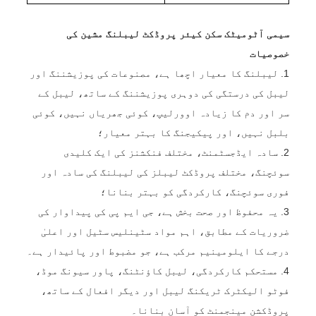
سیمی آٹومیٹک سکن کیئر پروڈکٹ لیبلنگ مشین کی
خصوصیات
1. لیبلنگ کا معیار اچھا ہے، مصنوعات کی پوزیشننگ اور
لیبل کی درستگی کی دوہری پوزیشننگ کے ساتھ، لیبل کے
سر اور دم کا زیادہ اوورلیپ، کوئی جھریاں نہیں، کوئی
بلبل نہیں، اور پیکیجنگ کا بہتر معیار؛
2. سادہ ایڈجسٹمنٹ، مختلف فنکشنز کی ایک کلیدی
سوئچنگ، مختلف پروڈکٹ لیبلز کی لیبلنگ کی سادہ اور
فوری سوئچنگ، کارکردگی کو بہتر بنانا؛
3. یہ محفوظ اور صحت بخش ہے، جی ایم پی کی پیداوار کی
ضروریات کے مطابق، اہم مواد سٹینلیس سٹیل اور اعلیٰ
درجے کا ایلومینیم مرکب ہے، جو مضبوط اور پائیدار ہے۔
4. مستحکم کارکردگی، لیبل کاؤنٹنگ، پاور سیونگ موڈ،
فوٹو الیکٹرک ٹریکنگ لیبل اور دیگر افعال کے ساتھ،
پروڈکشن مینجمنٹ کو آسان بنانا۔