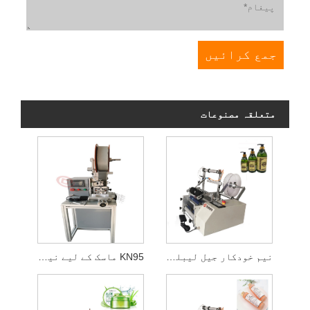
متعلقہ مصنوعات
نیم خودکار جیل لیبلنگ مشین
KN95 ماسک کے لیے نیم خودکار سپنج سٹرپ اسٹکنگ مشین