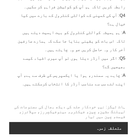
رابطہ کریں تاکہ ہم آپ کو کوٹیشن فراہم کر سکیں۔
Q4: آپ کی کمپنی کے کوالٹی کنٹرول کے بارے میں کیا
خیال ہے؟
A: ہم ہمیشہ کوالٹی کنٹرول کو بہت اہمیت دیتے ہیں
تاکہ اس بات کو یقینی بنایا جا سکے کہ ہمارے صارفین
آخر کار وہ حاصل کریں جو وہ چاہتے ہیں۔
Q5: اگر میں آرڈر دیتا ہوں تو آپ میری اشیاء کیسے
بھیجیں گے؟
A: چاہے یہ سمندر، ہوا یا ایکسپریس کی طرف سے ہے، آپ
اپنے لئے سب سے مناسب آرڈر کا انتخاب کرسکتے ہیں.
ہاٹ ٹیگز: نیم خودکار جلد کی دیکھ بھال کی مصنوعات کی
لیبلنگ مشین، چین، فیکٹری، مینوفیکچررز، سپلائرز،
قیمت، چین میں تیار
متعلقہ زمرہ