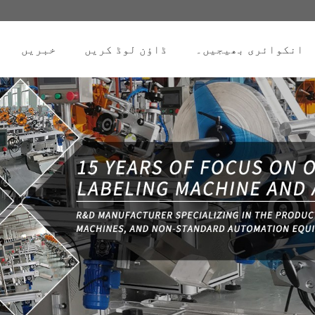
انکوائری بھیجیں۔
ڈاؤن لوڈ کریں
خبریں