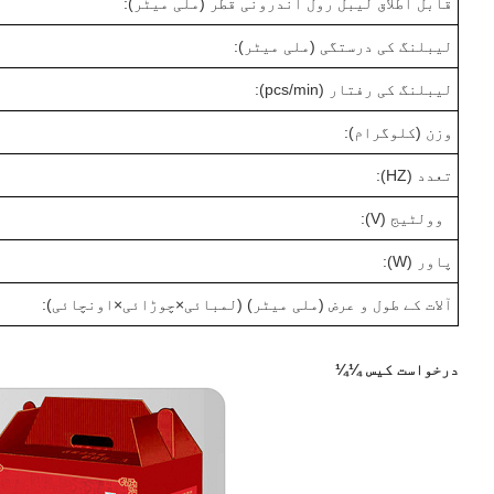
قابل اطلاق لیبل رول اندرونی قطر (ملی میٹر):
لیبلنگ کی درستگی (ملی میٹر):
لیبلنگ کی رفتار (pcs/min):
وزن (کلوگرام):
تعدد (HZ):
وولٹیج (V):
پاور (W):
آلات کے طول و عرض (ملی میٹر) (لمبائی
×
چوڑائی
×
اونچائی):
درخواست کیس ¼¼