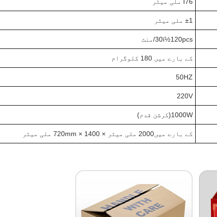
Ï76 ملی میٹر
±1 ملی میٹر
0pcs/منٹ
2
0ï½1
3
کے بارے میں 1
0 کلوگرام
8
50HZ
220V
0W(
100
کرشن قدم
)
کے بارے میں
0 ملی میٹر × 720mm × 1
200
0 ملی میٹر
40