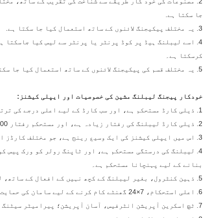
2. مصنوعات کی خود کار طریقے سے شناخت کی تقریب کے ساتھ، مخت
جا سکتا ہے.
3. یہ مختلف پیکیجنگ لائنوں کے ساتھ استعمال کیا جا سکتا ہے.
4. اسے لیبلنگ ہیڈ پر کوڈ پرنٹر یا پرنٹر سے لیس کیا جاسکتا 
کرسکتا ہے۔
5. یہ مختلف قسم کی پیکیجنگ لائنوں کے ساتھ استعمال کیا جا سکتا ہے.
خودکار پیجنگ لیبلنگ مشین کی خصوصیات اور ایپلی کیشنز:
1. ذیلی کارڈ مستحکم ہے، اور سب کارڈ کے لیے اعلی درجے کی ترتیب دینے والی ریورس وہیل ٹیکنالوجی کا استعمال کیا جاتا ہے،
2. ذیلی کارڈ لیبلنگ کی رفتار زیادہ ہے، اور مستحکم رفتار 200 ٹکڑوں/منٹ سے زیادہ تک پہنچ سکتی ہے۔
3. اس میں ایپلی کیشنز کی ایک وسیع رینج ہے، جو مختلف کارڈز اور کاغذی اشیاء کی لیبلنگ کو پورا کر سکتی ہے۔
4. لیبلنگ کی درستگی مستحکم ہے، اور ٹاپنگ رولر کو ورک پیس ک
بنانے کے لیے پہنچانا مستحکم ہے۔
5. ذہین کنٹرول، بغیر لیبلنگ کے کچھ نہیں کے افعال کے ساتھ، لیبل کے بغیر خودکار اصلاح اور خودکار لیبل کا پتہ لگانا
6. اعلی استحکام، 7×24 گھنٹے کام کرنے کے لیے سامان کی حمایت؛
7. ٹچ اسکرین آپریشن انٹرفیس، آسان آپریشن؛ پیرامیٹر سیٹنگ پروٹیکشن فنکشن کے ساتھ طاقتور فنکشن