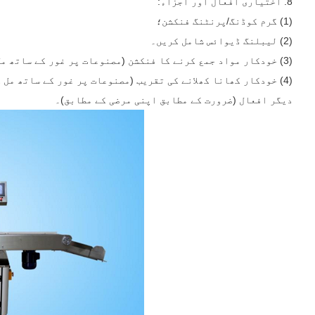
8. اختیاری افعال اور اجزاء:
(1) گرم کوڈنگ/پرنٹنگ فنکشن؛
(2) لیبلنگ ڈیوائس شامل کریں۔
(3) خودکار مواد جمع کرنے کا فنکشن (مصنوعات پر غور کے ساتھ مل کر)؛
(4) خودکار کھانا کھلانے کی تقریب (مصنوعات پر غور کے ساتھ مل کر)؛
دیگر افعال (ضرورت کے مطابق اپنی مرضی کے مطابق)۔