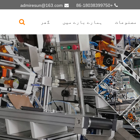
admiresun@163.com
+86-18038399750
مصنوعات
ہمارے بارے میں
گھر