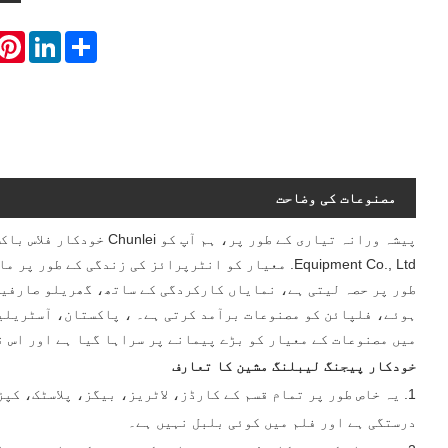
erest
LinkedIn
Share
مصنوعات کی وضاحت
Equipment Co., Ltd. معیار کو انٹرپرائز کی زندگی 
طور پر حصہ لیتی ہے، نمایاں کارکردگی کے ساتھ، گھریلو صارفین 
ہوئے، فلپائن کو مصنوعات برآمد کرتی ہے۔ ، پاکستان، آسٹریلی
میں مصنوعات کے معیار کو بڑے پیمانے پر سراہا گیا ہے اور اس ن
خودکار پیجنگ لیبلنگ مشین کا تعارف
1. یہ خاص طور پر تمام قسم کے کارڈز، لاٹریز، بیگز، پلاسٹک، ک
درستگی ہے اور فلم میں کوئی بلبل نہیں ہے۔