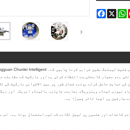
Facebook
WhatsApp
X
Pint
پیشہ ورانہ تیاری کے طور پر، ہم آپ کو Chunlei خودکار فلاس باکس فلیٹ لیبلنگ مشین فراہم کرنا چاہیں گے۔  Intelligent
کے طور پر مانتی ہے، معیار کا سختی سے انتظام کرتی ہے اور مارکیٹ کے مقابلے 
کی حمایت حاصل کرتے ہوئے، فعال طور پر بین الاقوامی مارکیٹ کی تلا
ا، نیوزی لینڈ، وینزویلا، بھارت، جاپان، ہالینڈ، امریکہ اور دیگ
ے صارفین پر اچھا تاثر چھوڑا ہے۔
پڑے، کاغذات اور فلموں پر لیبل لگانے کے لیے استعمال ہوتا ہے۔ اس م