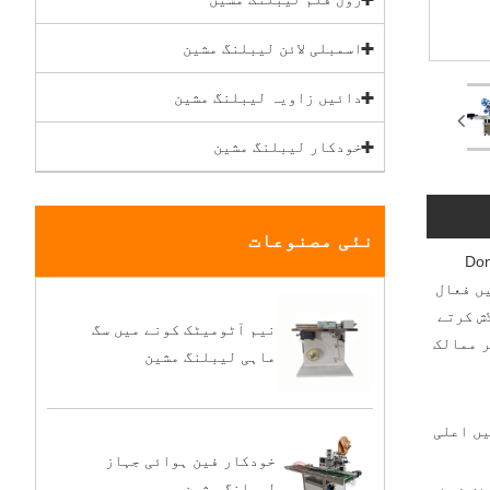
اسمبلی لائن لیبلنگ مشین
دائیں زاویہ لیبلنگ مشین
خودکار لیبلنگ مشین
نئی مصنوعات
Dongguan Chunlei
میں فعال
ش کرتے
نیم آٹومیٹک کونے میں سگ
ر ممالک
ماہی لیبلنگ مشین
یں اعلی
خودکار فین ہوائی جہاز
لیبلنگ مشین