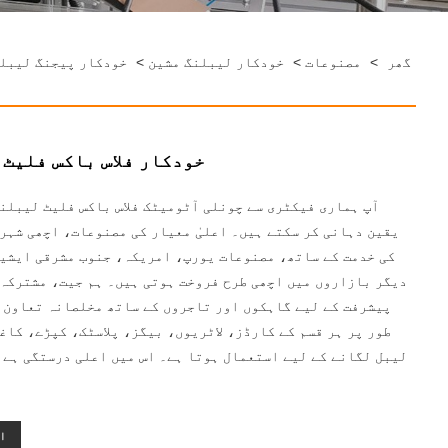
گھر
>
مصنوعات
>
خودکار لیبلنگ مشین
>
خودکار پیجنگ لیبل
خودکار فلاس باکس فلیٹ 
آپ ہماری فیکٹری سے چونلی آٹومیٹک فلاس باکس فلیٹ لیبلن
یقین دہانی کر سکتے ہیں۔ اعلیٰ معیار کی مصنوعات، اچھی شہرت
کی خدمت کے ساتھ، مصنوعات یورپ، امریکہ، جنوب مشرقی ایشیا
دیگر بازاروں میں اچھی طرح فروخت ہوتی ہیں۔ ہم جیت، مشترکہ
پیشرفت کے لیے گاہکوں اور تاجروں کے ساتھ مخلصانہ تعاون 
طور پر ہر قسم کے کارڈز، لاٹریوں، بیگز، پلاسٹک، کپڑے، کاغ
لیبل لگانے کے لیے استعمال ہوتا ہے۔ اس میں اعلی درستگی ہے 
ا