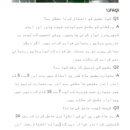
FAQï¼
Q1: کیا مشین کو انسٹال کرنا مشکل ہے؟
A: ورکشاپ کو مکمل سہولیات، جیسے پاور اور ایئر
کمپریسرز تیار کرنی چاہئیں۔ پہلی تنصیب کے لیے، ہم
تدریسی ویڈیو رہنمائی فراہم کرتے ہیں۔ اگر دیگر
مسائل ہیں، تو ہم مسئلہ حل کرنے کے لیے ویڈیو رہنمائی
بھی فراہم کر سکتے ہیں۔
Q2: مشین کی ترسیل کا وقت کیا ہے؟
A: معیاری مشین عام طور پر اسٹاک میں ہے، اور 3 سے 5 کے
اندر اندر بھیجی جا سکتی ہے، اور ہم معیاری ترمیم یا
غیر معیاری حسب ضرورت کے لیے 7 سے 15 کام کے دنوں میں
پیداوار مکمل کر سکتے ہیں۔
Q3: قیمت کیسے حاصل کی جائے؟
A: ہم عام طور پر آپ کی انکوائری حاصل کرنے کے بعد 24
گھنٹوں کے اندر حوالہ دیں گے (سوائے اختتام ہفتہ اور