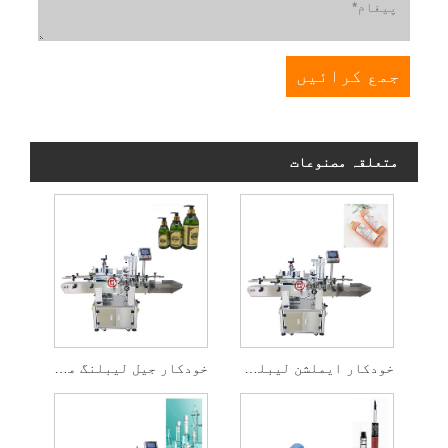
متعلقہ مصنوعات
خودکار ایملشن لیبلنگ مشین
خودکار جیل لیبلنگ مشین