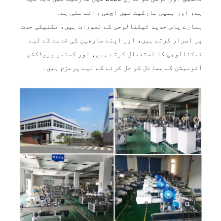
ہے، اور ہمیں مارکیٹ میں اچھی رائے ملی ہے۔
ہمارے پاس جدید ٹیکنالوجی کے تصورات ہیں، تکنیکی جدت
پر اصرار کرتے ہیں، اور اپنے صارفین کی خدمت کے لیے
ٹیکنالوجی کا استعمال کرتے ہیں، اور کسٹمر پروڈکشن
آٹومیشن کے مسائل کو حل کرنے کے لیے پرعزم ہیں۔