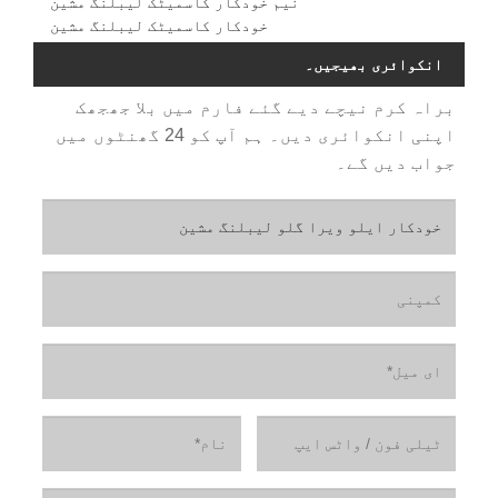
نیم خودکار کاسمیٹک لیبلنگ مشین
خودکار کاسمیٹک لیبلنگ مشین
انکوائری بھیجیں۔
براہ کرم نیچے دیے گئے فارم میں بلا جھجھک
اپنی انکوائری دیں۔ ہم آپ کو 24 گھنٹوں میں
جواب دیں گے۔