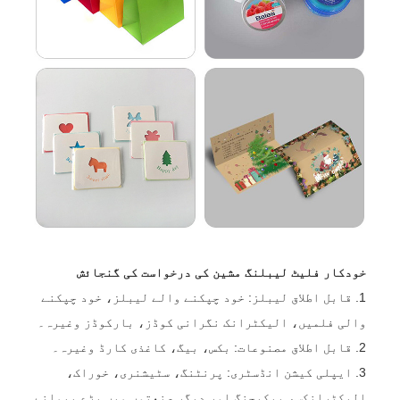
خودکار فلیٹ لیبلنگ مشین کی درخواست کی گنجائش
1. قابل اطلاق لیبلز: خود چپکنے والے لیبلز، خود چپکنے
والی فلمیں، الیکٹرانک نگرانی کوڈز، بارکوڈز وغیرہ۔
2. قابل اطلاق مصنوعات: بکس، بیگ، کاغذی کارڈ وغیرہ۔
3. ایپلی کیشن انڈسٹری: پرنٹنگ، سٹیشنری، خوراک،
الیکٹرانکس، پیکیجنگ اور دیگر صنعتوں میں بڑے پیمانے