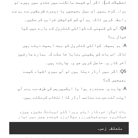
تعطیلات کے)۔ اگر آپ قیمت مانگنے میں جلدی میں ہیں، تو
براہ کرم ہمیں ای میل بھیجیں یا دوسرے طریقوں سے ہم سے
رابطہ کریں تاکہ ہم آپ کو کوٹیشن فراہم کر سکیں۔
Q4: آپ کی کمپنی کے کوالٹی کنٹرول کے بارے میں کیا
خیال ہے؟
A: ہم ہمیشہ کوالٹی کنٹرول کو بہت اہمیت دیتے ہیں
تاکہ اس بات کو یقینی بنایا جا سکے کہ ہمارے صارفین
آخر کار وہ حاصل کریں جو وہ چاہتے ہیں۔
Q5: اگر میں آرڈر دیتا ہوں تو آپ میری اشیاء کیسے
بھیجیں گے؟
A: چاہے یہ سمندر، ہوا یا ایکسپریس کی طرف سے ہے، آپ
اپنے لئے سب سے مناسب آرڈر کا انتخاب کرسکتے ہیں.
ہاٹ ٹیگز: خودکار ایلو ویرا گلو لیبلنگ مشین، چین،
فیکٹری، مینوفیکچررز، سپلائرز، قیمت، چین میں تیار
متعلقہ زمرہ