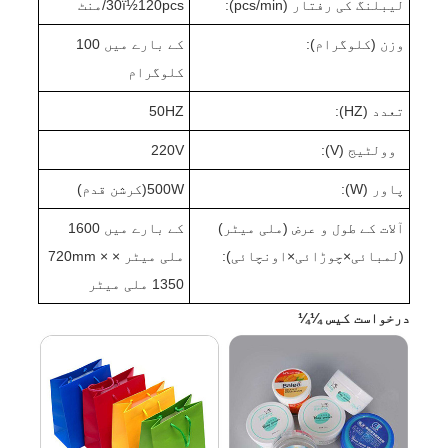
لیبلنگ کی رفتار (pcs/min):
0pcs/منٹ
2
0ï½1
3
وزن (کلوگرام):
کے بارے میں 1
0
0
کلوگرام
تعدد (HZ):
50HZ
وولٹیج (V):
220V
پاور (W):
500W(
کرشن قدم
)
آلات کے طول و عرض (ملی میٹر)
کے بارے میں 1
0
60
(لمبائی
×
چوڑائی
×
اونچائی):
ملی میٹر × 720mm ×
1350 ملی میٹر
درخواست کیس ¼¼