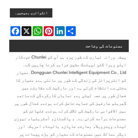
انکوائری بھیجیں۔
Facebook
WhatsApp
X
Pinterest
LinkedIn
Share
مصنوعات کی وضاحت
پیشہ ورانہ تیاری کے طور پر، ہم آپ کو Chunlei خودکار
ایلو ویرا گلو لیبلنگ مشین فراہم کرنا چاہیں گے۔
Dongguan Chunlei Intelligent Equipment Co., Ltd. معیار
کو انٹرپرائز کی زندگی کے طور پر مانتی ہے، معیار کا
سختی سے انتظام کرتی ہے اور مارکیٹ کے مقابلے میں
فعال طور پر حصہ لیتی ہے، نمایاں کارکردگی کے ساتھ،
گھریلو صارفین کی حمایت حاصل کرتے ہوئے، فعال طور پر
بین الاقوامی مارکیٹ کی تلاش کرتے ہوئے، فلپائن کو
مصنوعات برآمد کرتی ہے۔ ، پاکستان، آسٹریلیا، نیوزی
لینڈ، وینزویلا، بھارت، جاپان، ہالینڈ، امریکہ اور
دیگر ممالک میں مصنوعات کے معیار کو بڑے پیمانے پر