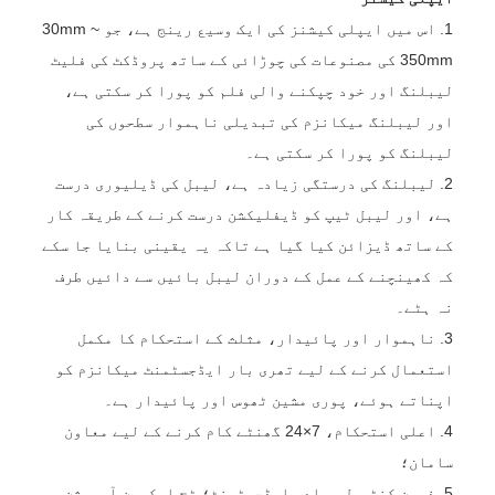
1. اس میں ایپلی کیشنز کی ایک وسیع رینج ہے، جو 30mm ~
350mm کی مصنوعات کی چوڑائی کے ساتھ پروڈکٹ کی فلیٹ
لیبلنگ اور خود چپکنے والی فلم کو پورا کر سکتی ہے،
اور لیبلنگ میکانزم کی تبدیلی ناہموار سطحوں کی
لیبلنگ کو پورا کر سکتی ہے۔
2. لیبلنگ کی درستگی زیادہ ہے، لیبل کی ڈیلیوری درست
ہے، اور لیبل ٹیپ کو ڈیفلیکشن درست کرنے کے طریقہ کار
کے ساتھ ڈیزائن کیا گیا ہے تاکہ یہ یقینی بنایا جا سکے
کہ کھینچنے کے عمل کے دوران لیبل بائیں سے دائیں طرف
نہ ہٹے۔
3. ناہموار اور پائیدار، مثلث کے استحکام کا مکمل
استعمال کرنے کے لیے تھری بار ایڈجسٹمنٹ میکانزم کو
اپناتے ہوئے، پوری مشین ٹھوس اور پائیدار ہے۔
4. اعلی استحکام، 7×24 گھنٹے کام کرنے کے لیے معاون
سامان؛
5. ذہین کنٹرول، سادہ ایڈجسٹمنٹ؛ ٹچ اسکرین آپریشن