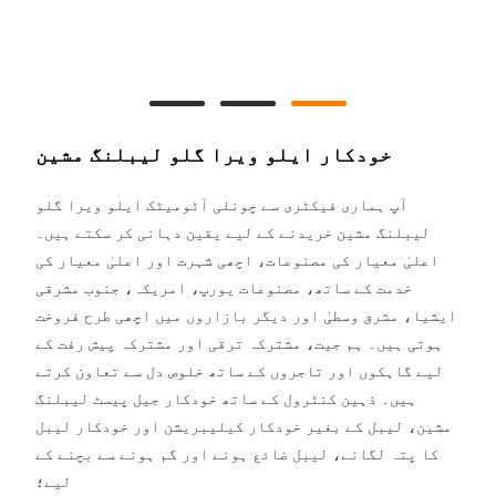
خودکار ایلو ویرا گلو لیبلنگ مشین
آپ ہماری فیکٹری سے چونلی آٹومیٹک ایلو ویرا گلو
لیبلنگ مشین خریدنے کے لیے یقین دہانی کر سکتے ہیں۔
اعلیٰ معیار کی مصنوعات، اچھی شہرت اور اعلیٰ معیار کی
خدمت کے ساتھ، مصنوعات یورپ، امریکہ، جنوب مشرقی
ایشیا، مشرق وسطیٰ اور دیگر بازاروں میں اچھی طرح فروخت
ہوتی ہیں۔ ہم جیت، مشترکہ ترقی اور مشترکہ پیش رفت کے
لیے گاہکوں اور تاجروں کے ساتھ خلوص دل سے تعاون کرتے
ہیں۔ ذہین کنٹرول کے ساتھ خودکار جیل پیسٹ لیبلنگ
مشین، لیبل کے بغیر خودکار کیلیبریشن اور خودکار لیبل
کا پتہ لگانے، لیبل ضائع ہونے اور گم ہونے سے بچنے کے
لیے؛