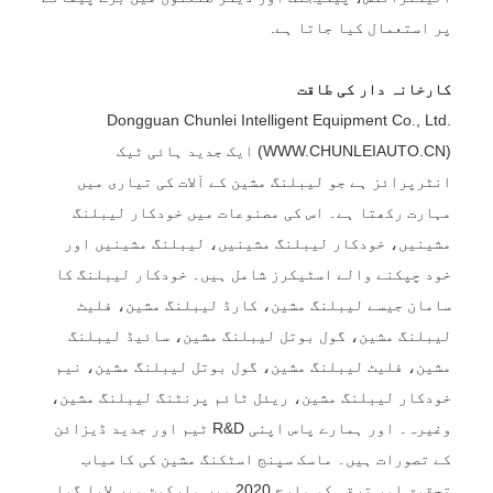
پر استعمال کیا جاتا ہے.
کارخانہ دار کی طاقت
Dongguan Chunlei Intelligent Equipment Co., Ltd.
(WWW.CHUNLEIAUTO.CN) ایک جدید ہائی ٹیک
انٹرپرائز ہے جو لیبلنگ مشین کے آلات کی تیاری میں
مہارت رکھتا ہے۔ اس کی مصنوعات میں خودکار لیبلنگ
مشینیں، خودکار لیبلنگ مشینیں، لیبلنگ مشینیں اور
خود چپکنے والے اسٹیکرز شامل ہیں۔ خودکار لیبلنگ کا
سامان جیسے لیبلنگ مشین، کارڈ لیبلنگ مشین، فلیٹ
لیبلنگ مشین، گول بوتل لیبلنگ مشین، سائیڈ لیبلنگ
مشین، فلیٹ لیبلنگ مشین، گول بوتل لیبلنگ مشین، نیم
خودکار لیبلنگ مشین، ریئل ٹائم پرنٹنگ لیبلنگ مشین،
وغیرہ۔ اور ہمارے پاس اپنی R&D ٹیم اور جدید ڈیزائن
کے تصورات ہیں۔ ماسک سپنج اسٹکنگ مشین کی کامیاب
تحقیق اور ترقی کو مارچ 2020 میں مارکیٹ میں لایا گیا