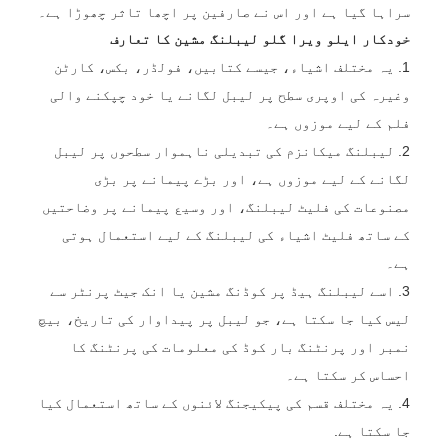
سراہا گیا ہے اور اس نے صارفین پر اچھا تاثر چھوڑا ہے۔
خودکار ایلو ویرا گلو لیبلنگ مشین کا تعارف
1. یہ مختلف اشیاء، جیسے کتابیں، فولڈر، بکس، کارٹن
وغیرہ کی اوپری سطح پر لیبل لگانے یا خود چپکنے والی
فلم کے لیے موزوں ہے۔
2. لیبلنگ میکانزم کی تبدیلی ناہموار سطحوں پر لیبل
لگانے کے لیے موزوں ہے، اور بڑے پیمانے پر بڑی
مصنوعات کی فلیٹ لیبلنگ، اور وسیع پیمانے پر وضاحتیں
کے ساتھ فلیٹ اشیاء کی لیبلنگ کے لیے استعمال ہوتی
ہے۔
3. اسے لیبلنگ ہیڈ پر کوڈنگ مشین یا انک جیٹ پرنٹر سے
لیس کیا جا سکتا ہے، جو لیبل پر پیداوار کی تاریخ، بیچ
نمبر اور پرنٹنگ بار کوڈ کی معلومات کی پرنٹنگ کا
احساس کر سکتا ہے۔
4. یہ مختلف قسم کی پیکیجنگ لائنوں کے ساتھ استعمال کیا
جا سکتا ہے.