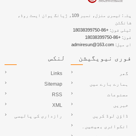
پتہ: تیسری منزل، نمبر 109، ژیانگ یوان ایسٹ روڈ،
شانگٹن
ٹیلی فون:
+86-18038399750
فون:
+86-18038399750
ای میل:
admiresun@163.com
فوری نیویگیشن
لنکس
گھر
Links
ہمارے بارے میں
Sitemap
مصنوعات
RSS
خبریں
XML
ڈاؤن لوڈ کریں
رازداری کی پالیسی
انکوائری بھیجیں۔