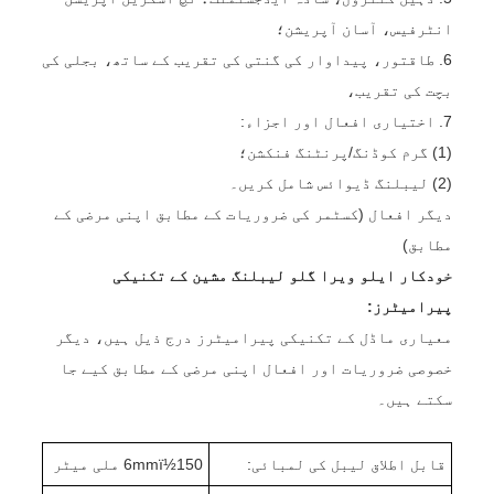
انٹرفیس، آسان آپریشن؛
6. طاقتور، پیداوار کی گنتی کی تقریب کے ساتھ، بجلی کی
بچت کی تقریب،
7. اختیاری افعال اور اجزاء:
(1) گرم کوڈنگ/پرنٹنگ فنکشن؛
(2) لیبلنگ ڈیوائس شامل کریں۔
دیگر افعال (کسٹمر کی ضروریات کے مطابق اپنی مرضی کے
مطابق)
خودکار ایلو ویرا گلو لیبلنگ مشین کے تکنیکی
پیرامیٹرز:
معیاری ماڈل کے تکنیکی پیرامیٹرز درج ذیل ہیں، دیگر
خصوصی ضروریات اور افعال اپنی مرضی کے مطابق کیے جا
سکتے ہیں۔
قابل اطلاق لیبل کی لمبائی:
50 ملی میٹر
1
6mmï½